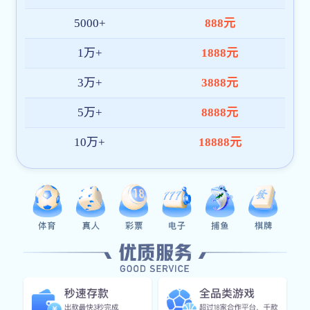
v6.1.3
发布于 2025年6月30日
性能更新说明：
数据刷新逻辑优化，操作体验更流畅。
赛事搜索关键词支持高亮显示。
修复低速网络下页面提示样式异常。
v6.0.0
发布于 2025年3月8日
重点改版内容如下：
首页结构重构，焦点信息展示更清晰。
支持赛事提醒功能，开启后可接收推送。
整体性能提升，首次打开速度显著优化。