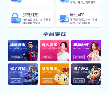
穆里尼奥谈罗马夺欧协联感悟：转变为他人着想的关键
时刻
2026-08-04
16 次浏览