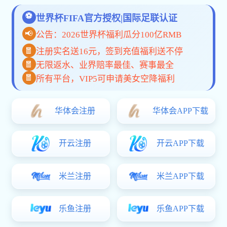
勒沃库森愿以1000万欧出售格里马尔多巴萨马竞争夺战
开启
2026-08-09
0 次浏览
丹布罗西奥谈邓弗里斯解约金背后的重要性与俱乐部选
择
2026-08-08
7 次浏览