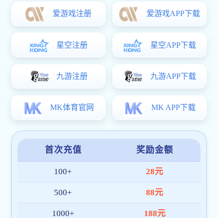
库里透露与詹姆斯沟通希望共同作战的愿望引发关注
2026-08-07
9 次浏览