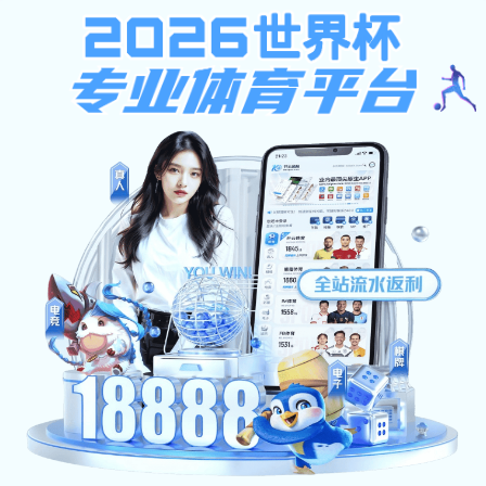
立即注册
彩神官网
官网 · 权威体
育数据平台
彩神官网 OFFICIAL WEBSITE
自2022年创立以来，
彩神官网
致力于为用户提供包括
NBA、英超、欧洲杯、LPL在内的热门赛事直播与数据
服务，广受用户信赖。
立即下载彩神官网APP