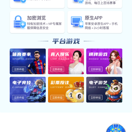
仅能够提高球队核心竞争力，还能为年轻球员提供学
习与成长的机会。这一举措符合加拉塔萨雷重建与提
升的战略目标。
2、B席个人背景及适应性
B席出生于葡萄牙，自小展现出过人的足球天赋。在
效力于摩纳哥期间，他以其出色的控球和传球能力崭
露头角，并成功转会至巴塞罗那。在那里，他进一步
磨练了自己的技艺，并成为队伍不可或缺的一部分。
选择加入加拉塔萨雷，将使B席获得更大的上场时间
和发挥空间。他可以利用自己的经验帮助年轻队友成
长，同时也可以借此机会重新找回最佳状态，以便为
日后的职业生涯打下良好基础。