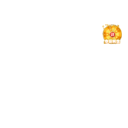
产生了疑问。而罗德里戈作为另一位天才年轻人，其
技术特点为球队提供了更多进攻选择，他的不在场同
样令人担忧。
此外，防守端的大将阿诺德也由于个人事务未能到
场，这使得后防线面临一定压力。因此，可以说这份
缺席名单直接影响到了整支球队从攻防两端的发展与
磨合。
3、缺席原因及其影响
那么，这些明星球员为何会集体缺席呢？根据初步了
解，姆巴佩因私人事务正在处理一些紧急情况，而罗
德里戈则被传言与俱乐部合同问题有关。此外，阿诺
德也因为家庭因素无法参与训练。这些因素虽然各自
独立，但同时发生，却让人感到极为不寻常。